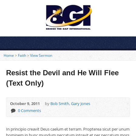
Home
>
Faith
>
View Sermon
Resist the Devil and He Will Flee
(Text Only)
October 9, 2011
by
Bob Smith
,
Gary Jones
0 Comments
In principio creavit Deus caelum et terram. Propterea sicut per unum
hominem in hunc mundum peccatum intravit et per peccatum mors