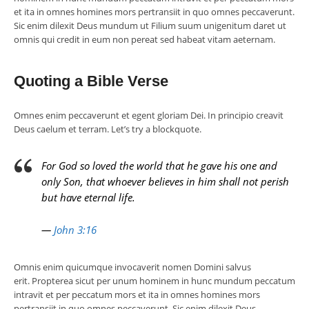
et ita in omnes homines mors pertransiit in quo omnes peccaverunt.
Sic enim dilexit Deus mundum ut Filium suum unigenitum daret ut
omnis qui credit in eum non pereat sed habeat vitam aeternam.
Quoting a Bible Verse
Omnes enim peccaverunt et egent gloriam Dei. In principio creavit
Deus caelum et terram. Let’s try a blockquote.
For God so loved the world that he gave his one and
only Son, that whoever believes in him shall not perish
but have eternal life.
—
John 3:16
Omnis enim quicumque invocaverit nomen Domini salvus
erit. Propterea sicut per unum hominem in hunc mundum peccatum
intravit et per peccatum mors et ita in omnes homines mors
pertransiit in quo omnes peccaverunt. Sic enim dilexit Deus