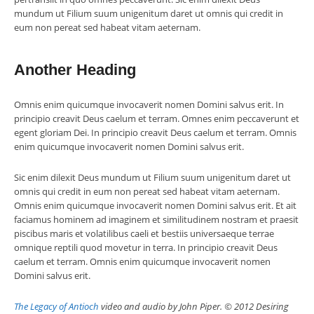
mundum ut Filium suum unigenitum daret ut omnis qui credit in
eum non pereat sed habeat vitam aeternam.
Another Heading
Omnis enim quicumque invocaverit nomen Domini salvus erit. In
principio creavit Deus caelum et terram. Omnes enim peccaverunt et
egent gloriam Dei. In principio creavit Deus caelum et terram. Omnis
enim quicumque invocaverit nomen Domini salvus erit.
Sic enim dilexit Deus mundum ut Filium suum unigenitum daret ut
omnis qui credit in eum non pereat sed habeat vitam aeternam.
Omnis enim quicumque invocaverit nomen Domini salvus erit. Et ait
faciamus hominem ad imaginem et similitudinem nostram et praesit
piscibus maris et volatilibus caeli et bestiis universaeque terrae
omnique reptili quod movetur in terra. In principio creavit Deus
caelum et terram. Omnis enim quicumque invocaverit nomen
Domini salvus erit.
The Legacy of Antioch
video and audio by John Piper. © 2012 Desiring